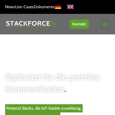
News
Use-Cases
Dokumente
Kontakt
Optimiert für die perfekte
Kommunikation
.
Protocol Stacks, die IoT-Geräte zuverlässig,