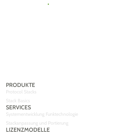
zu uns
.
Gemeinsam
finden wir die
passende Lösung
für Ihr IoT-
Vorhaben.
Sprechen Sie uns
einfach an!
PRODUKTE
Protocol Stacks
Stack Basics
SERVICES
Systementwicklung Funktechnologie
Stackanpassung und Portierung
LIZENZMODELLE