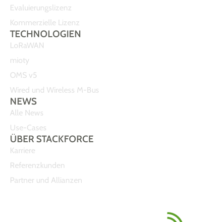
Evaluierungslizenz
Kommerzielle Lizenz
TECHNOLOGIEN
LoRaWAN
mioty
OMS v5
Wired und Wireless M-Bus
NEWS
Alle News
Use-Cases
ÜBER STACKFORCE
Karriere
Referenzkunden
Partner und Allianzen