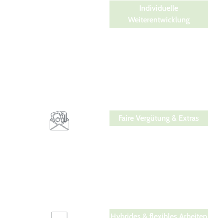
Individuelle
Weiterentwicklung
Lernen hört bei uns nie auf.
Jeder Mitarbeitende erhält ein
persönliches
Weiterbildungsbudget für
Schulungen, Zertifizierungen
und fachliche Entwicklung –
beruflich wie persönlich.
Faire Vergütung & Extras
Leistung lohnt sich – auch
finanziell. Unser
Bonusprogramm belohnt
dein Engagement anhand
individueller Ziele. Zusätzlich
gibt’s Extras wie Edenred oder
Corporate Benefits.
Hybrides & flexibles Arbeiten