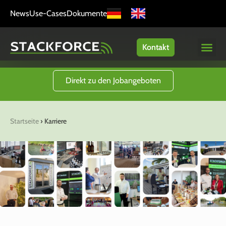
News
Use-Cases
Dokumente
Kontakt
Direkt zu den Jobangeboten
Startseite
›
Karriere