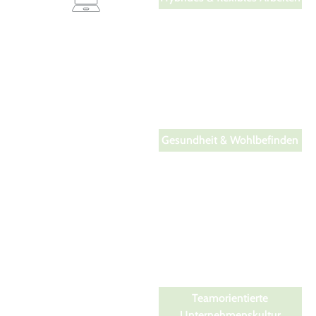
Arbeit soll ins Leben passen.
Je nach Rolle und Team
bieten wir flexible
Arbeitszeiten und Mobile-
Working-Optionen, die auf
deine Situation zugeschnitten
sind.
Gesundheit & Wohlbefinden
Dein Wohlbefinden liegt uns
am Herzen. Von Team-
Stretching und
Gesundheitstagen über
ergonomische Arbeitsplätze
bis zum „Mit dem Rad zur
Arbeit“-Programm – deine
Gesundheit hat Priorität.
Teamorientierte
Unternehmenskultur