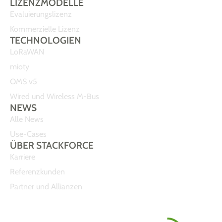
LIZENZMODELLE
Evaluierungslizenz
Kommerzielle Lizenz
TECHNOLOGIEN
LoRaWAN
mioty
OMS v5
Wired und Wireless M-Bus
NEWS
Alle News
Use-Cases
ÜBER STACKFORCE
Karriere
Referenzkunden
Partner und Allianzen