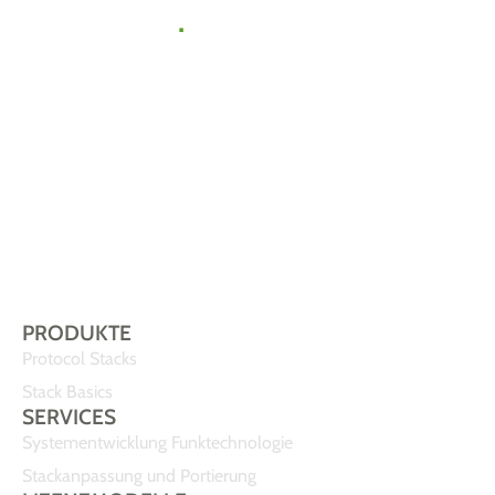
zu uns
.
Gemeinsam
finden wir die
passende Lösung
für Ihr IoT-
Vorhaben.
Sprechen Sie uns
einfach an!
PRODUKTE
Protocol Stacks
Stack Basics
SERVICES
Systementwicklung Funktechnologie
Stackanpassung und Portierung