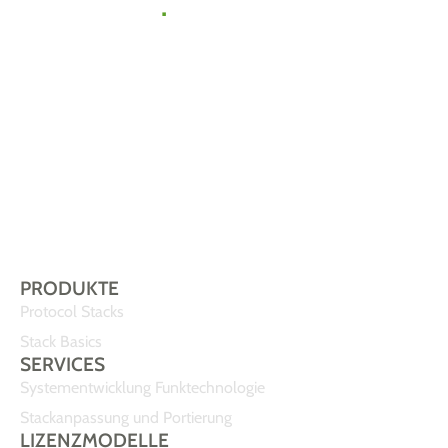
zu uns
.
Gemeinsam
finden wir die
passende Lösung
für Ihr IoT-
Vorhaben.
Sprechen Sie uns
einfach an!
PRODUKTE
Protocol Stacks
Stack Basics
SERVICES
Systementwicklung Funktechnologie
Stackanpassung und Portierung
LIZENZMODELLE