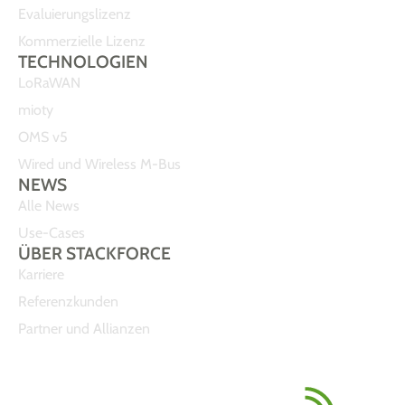
Evaluierungslizenz
Kommerzielle Lizenz
TECHNOLOGIEN
LoRaWAN
mioty
OMS v5
Wired und Wireless M-Bus
NEWS
Alle News
Use-Cases
ÜBER STACKFORCE
Karriere
Referenzkunden
Partner und Allianzen