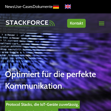
News
Use-Cases
Dokumente
Kontakt
Optimiert für die perfekte
Kommunikation
.
Protocol Stacks, die IoT-Geräte zuverlässig,