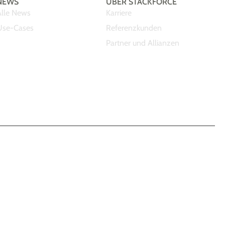
NEWS
ÜBER STACKFORCE
Alle News
Karriere
Use-Cases
Referenzkunden
Partner und Allianzen
ach, Deutschland
+49-7634-69960-20
info@stackforce.de
Login