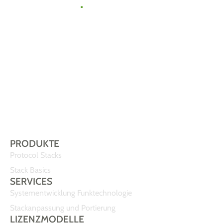
zu uns
.
Gemeinsam
finden wir die
passende Lösung
für Ihr IoT-
Vorhaben.
Sprechen Sie uns
einfach an!
PRODUKTE
Protocol Stacks
Stack Basics
SERVICES
Systementwicklung Funktechnologie
Stackanpassung und Portierung
LIZENZMODELLE