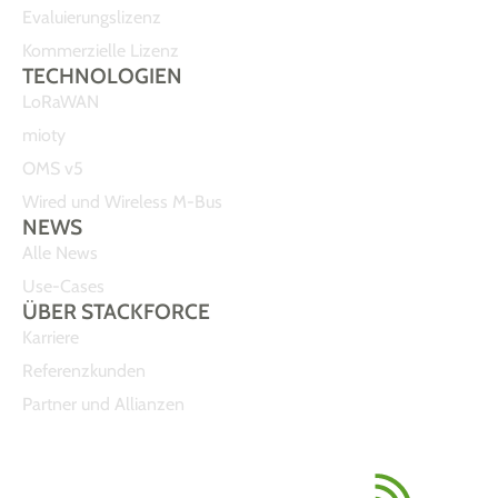
Evaluierungslizenz
Kommerzielle Lizenz
TECHNOLOGIEN
LoRaWAN
mioty
OMS v5
Wired und Wireless M-Bus
NEWS
Alle News
Use-Cases
ÜBER STACKFORCE
Karriere
Referenzkunden
Partner und Allianzen