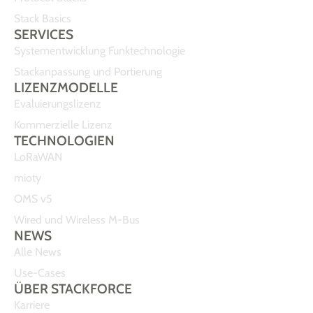
Stack Basics
SERVICES
Systementwicklung Funktechnologie
Stackanpassung und Portierung
LIZENZMODELLE
Evaluierungslizenz
Kommerzielle Lizenz
TECHNOLOGIEN
LoRaWAN
mioty
OMS v5
Wired und Wireless M-Bus
NEWS
Alle News
Use-Cases
ÜBER STACKFORCE
Karriere