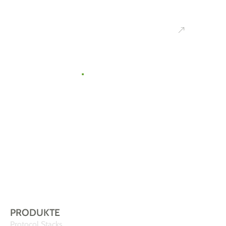
Ihr
Kontakt
zu uns
.
Gemeinsam
finden wir die
passende Lösung
für Ihr IoT-
Vorhaben.
Sprechen Sie uns
einfach an!
PRODUKTE
Protocol Stacks