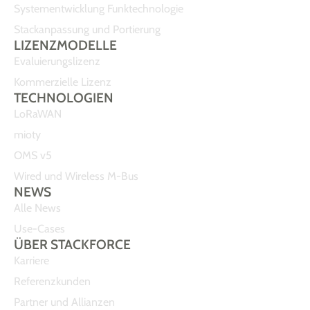
Systementwicklung Funktechnologie
Stackanpassung und Portierung
LIZENZMODELLE
Evaluierungslizenz
Kommerzielle Lizenz
TECHNOLOGIEN
LoRaWAN
mioty
OMS v5
Wired und Wireless M-Bus
NEWS
Alle News
Use-Cases
ÜBER STACKFORCE
Karriere
Referenzkunden
Partner und Allianzen