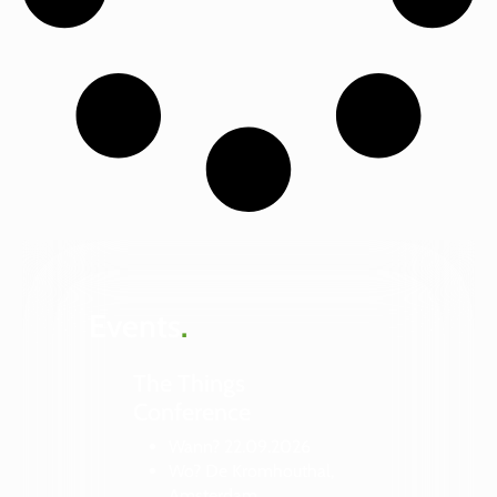
Events
.
The Things
Conference
Wann? 22.09.2026
Wo? De Kromhouthal,
Amsterdam