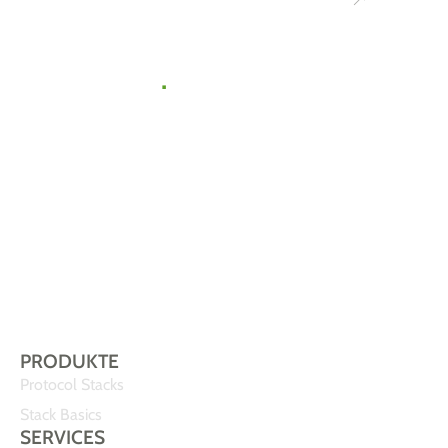
Ihr
Kontakt
zu uns
.
Gemeinsam
finden wir die
passende Lösung
für Ihr IoT-
Vorhaben.
Sprechen Sie uns
einfach an!
PRODUKTE
Protocol Stacks
Stack Basics
SERVICES