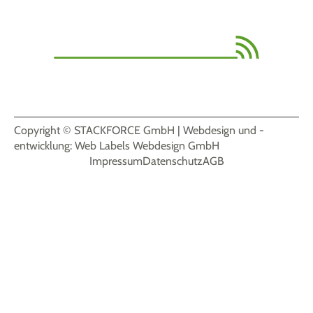
Biengener Straße 3, 79427 Eschbach, Deutschland
+49-7634-69960-20
info@stackforce.de
Copyright © STACKFORCE GmbH | Webdesign und -
entwicklung: Web Labels Webdesign GmbH
Impressum
Datenschutz
AGB
Login