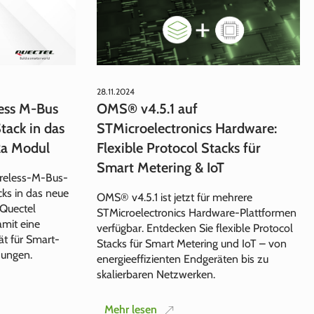
28.11.2024
less M-Bus
OMS® v4.5.1 auf
ack in das
STMicroelectronics Hardware:
a Modul
Flexible Protocol Stacks für
Smart Metering & IoT
reless-M-Bus-
s in das neue
OMS® v4.5.1 ist jetzt für mehrere
Quectel
STMicroelectronics Hardware‑Plattformen
amit eine
verfügbar. Entdecken Sie flexible Protocol
ät für Smart-
Stacks für Smart Metering und IoT – von
dungen.
energieeffizienten Endgeräten bis zu
skalierbaren Netzwerken.
Mehr lesen