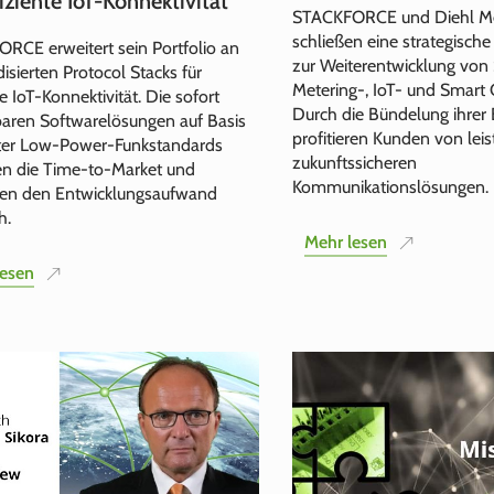
fiziente IoT-Konnektivität
STACKFORCE und Diehl Me
schließen eine strategische
RCE erweitert sein Portfolio an
zur Weiterentwicklung von
isierten Protocol Stacks für
Metering-, IoT- und Smart 
te IoT-Konnektivität. Die sofort
Durch die Bündelung ihrer 
baren Softwarelösungen auf Basis
profitieren Kunden von leis
er Low-Power-Funkstandards
zukunftssicheren
en die Time-to-Market und
Kommunikationslösungen.
ren den Entwicklungsaufwand
h.
Mehr lesen
lesen