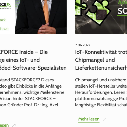
2.06.2022
FORCE Inside – Die
IoT‑Konnektivität tro
e eines IoT- und
Chipmangel und
ded-Software-Spezialisten
Lieferkettenunsicherh
stand STACKFORCE? Dieses
Chipmangel und unsichere 
deo gibt Einblicke in die Anfänge
stellen IoT‑Hersteller weite
ernehmens, wichtige Meilensteine
Herausforderungen. Lesen S
 Vision hinter STACKFORCE –
plattformunabhängige Prot
von Gründer Prof. Dr.-Ing. Axel
langfristige Flexibilität scha
Mehr lesen
lesen