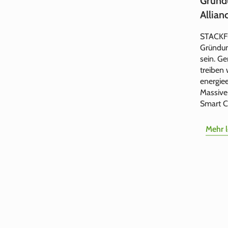
Gründ
Allian
STACKFO
Gründun
sein. G
treiben 
energiee
Massive
Smart Ci
Mehr 