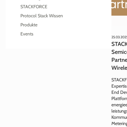
STACKFORCE
Protocol Stack Wissen
Produkte
Events
25.03.202
STACK
Semic
Partne
Wirel
STACKF
Experti
End Dev
Plattfo
energiee
leistun
Kommuni
Meterin