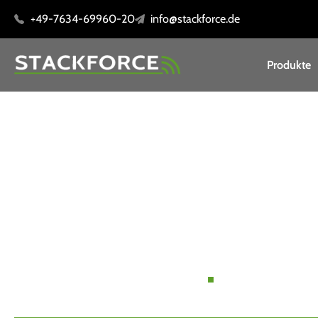
+49-7634-69960-20
info@stackforce.de
Produkte
Insights, Innov
und News
.