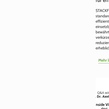
für ef
STACKFO
standard
effizien
einsetz
bewährt
verkürz
reduzie
erheblic
Mehr 