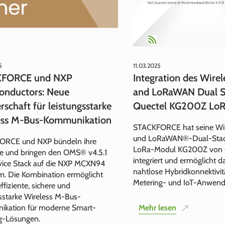
5
11.03.2025
FORCE und NXP
Integration des Wire
onductors: Neue
and LoRaWAN Dual St
rschaft für leistungsstarke
Quectel KG200Z LoR
ess M‑Bus-Kommunikation
STACKFORCE hat seine Wi
und LoRaWAN®-Dual-Stack
ORCE und NXP bündeln ihre
LoRa-Modul KG200Z von 
se und bringen den OMS® v4.5.1
integriert und ermöglicht d
ice Stack auf die NXP MCXN94
nahtlose Hybridkonnektivit
rm. Die Kombination ermöglicht
Metering- und IoT-Anwen
ffiziente, sichere und
gsstarke Wireless M‑Bus-
kation für moderne Smart-
Mehr lesen
g-Lösungen.